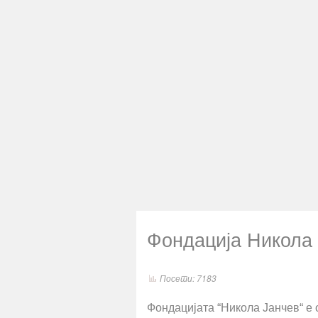
Фондација Никола
Е-пошта
Печати
Посети: 7183
Фондацијата “Никола Јанчев“ е 