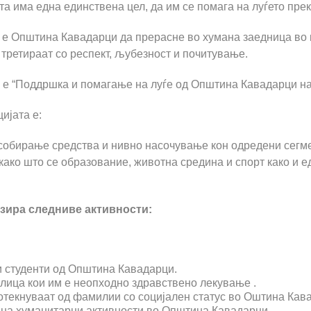
 има една единствена цел, да им се помага на луѓето прек
 е Општина Кавадарци да прерасне во хумана заедница во ко
 третираат со респект, љубезност и почитување.
 е “Поддршка и помагање на луѓе од Општина Кавадарци на
ијата е:
собирање средства и нивно насочување кон одредени сегме
како што се образование, животна средина и спорт како и е
изира следниве активности:
 студенти од Општина Кавадарци.
лица кои им е неопходно здравствено лекување .
отекнуваат од фамилии со социјален статус во Оштина Кав
на хуманитарни активности во Општина Кавадарци.