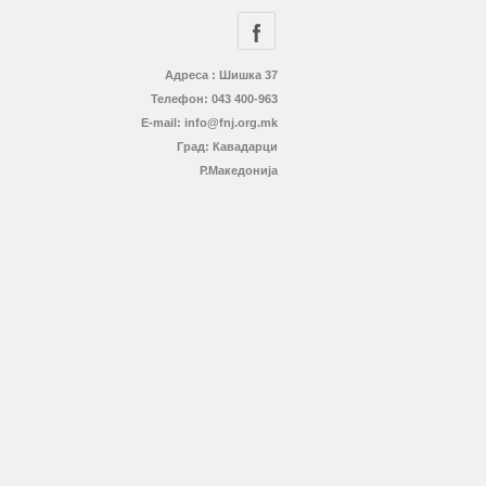
Адреса : Шишка 37
Телефон: 043 400-963
E-mail: info@fnj.org.mk
Град: Кавадарци
Р.Македонија