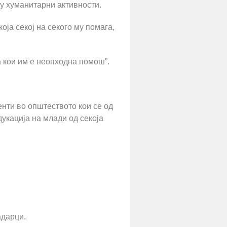
у хуманитарни активности.
ја секој на секого му помага,
 кои им е неопходна помош”.
нти во општеството кои се од
дукација на млади од секоја
адарци.