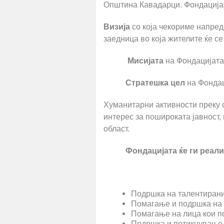
Општина Кавадарци. Фондацијата
Визија
со која чекориме напред
заедница во која жителите ќе се
Мисијата
на Фондацијата
Стратешка цел
на Фондац
Хуманитарни активности преку 
интерес за пошироката јавност, 
област.
Фондацијата ќе ги реал
Подршка на талентирани
Помагање и подршка на 
Помагање на лица кои п
Подршка и потикнување 